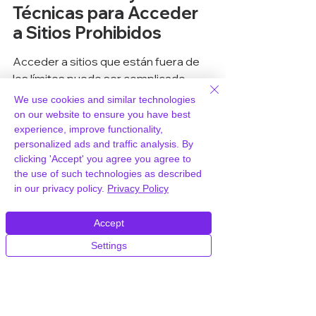
Técnicas para Acceder 
a Sitios Prohibidos
Acceder a sitios que están fuera de 
los límites puede ser complicado, 
pero con las herramientas y técnicas 
We use cookies and similar technologies
adecuadas, es posible. Vamos a 
on our website to ensure you have best
sumergirnos en algunos de los 
experience, improve functionality,
personalized ads and traffic analysis. By
métodos más efectivos para eludir 
clicking 'Accept' you agree you agree to
restricciones y llevarte a donde 
the use of such technologies as described
necesitas estar.
in our privacy policy.
Privacy Policy
Usando VPNs para Acceso 
Accept
Seguro
Settings
Las Redes Privadas Virtuales, o 
VPNs, son una opción popular para 
acceder a sitios restringidos. 